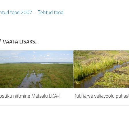
htud tööd 2007
–
Tehtud tööd
VAATA LISAKS...
ostiku niitmine Matsalu LKA-l
Küti järve väljavoolu puha