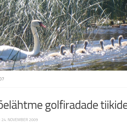
07
õelähtme golfiradade tiiki
·
24. NOVEMBER 2009