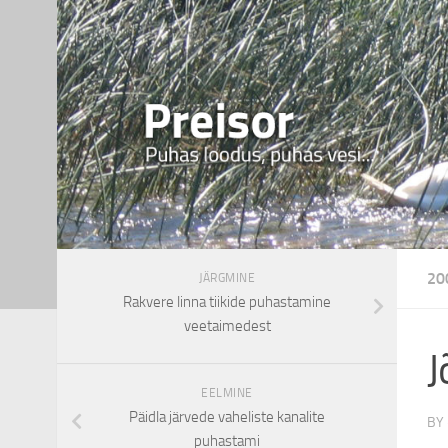
20
JÄRGMINE
Rakvere linna tiikide puhastamine
veetaimedest
J
EELMINE
Päidla järvede vaheliste kanalite
BY
puhastami