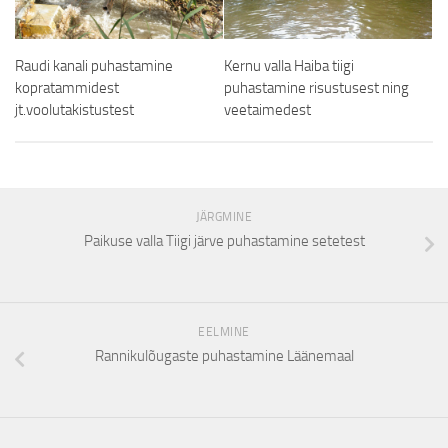
Raudi kanali puhastamine
Kernu valla Haiba tiigi
kopratammidest
puhastamine risustusest ning
jt.voolutakistustest
veetaimedest
JÄRGMINE
Paikuse valla Tiigi järve puhastamine setetest
EELMINE
Rannikulõugaste puhastamine Läänemaal